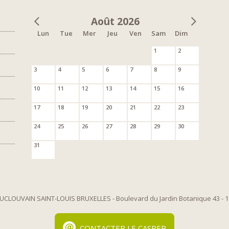
Août 2026
Lun
Tue
Mer
Jeu
Ven
Sam
Dim
1
2
3
4
5
6
7
8
9
10
11
12
13
14
15
16
17
18
19
20
21
22
23
24
25
26
27
28
29
30
31
UCLOUVAIN SAINT-LOUIS BRUXELLES
- Boulevard du Jardin Botanique 43
- 
CONTACTER LE CASPER