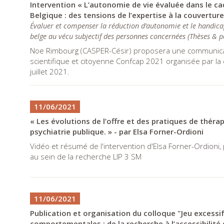
Intervention « L’autonomie de vie évaluée dans le cad
Belgique : des tensions de l’expertise à la couvertur
Évaluer et compenser la réduction d’autonomie et le handicap 
belge au vécu subjectif des personnes concernées
(
Thèses & p
Noe Rimbourg (CASPER-Césir) proposera une communicat
scientifique et citoyenne Confcap 2021 organisée par la 
juillet 2021.
11/06/2021
« Les évolutions de l’offre et des pratiques de thér
psychiatrie publique. » - par Elsa Forner-Ordioni
Vidéo et résumé de l'intervention d'Elsa Forner-Ordioni, p
au sein de la recherche LIP 3 SM
11/06/2021
Publication et organisation du colloque "Jeu excess
comportementales : de la recherche à l’accessibilité 