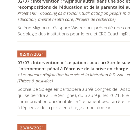
02/07 : Intervention : "Agir sur autrui dans une socié
recompositions de l'éducation et de la parentalité a
Projet ERC - Coaching as a social ritual: acting on people in a 
education, mental health care)
(
Projets de recherche
)
Solène Mignon et Gaspard Wiseur ont présenté une commun
Sociologie des institutions pour le projet ERC CoachingRit
02/07/2021
07/07 : Intervention « "Le patient peut arrêter le suivi
l’internement pénal à l’épreuve de la prise en charge
« Les auteurs d’infraction internés et la libération à l’essai :
(
Thèses & post-doc
)
Sophie De Spiegeleir participera au 9è Congrès de l'Asso
qui se tiendra à Lille (en ligne), du 6 au 9 juillet 2021. E
communication qui s'intitule : « "Le patient peut arrêter l
à l’épreuve de la prise en charge ambulatoire ».
23/06/2021