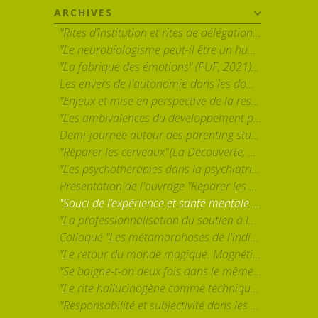
ARCHIVES
"Rites d’institution et rites de délégation. A propos de deux régimes d’intervention sur autrui" - par Albert Ogien
"Le neurobiologisme peut-il être un humanisme ? Sur l’usage des neurosciences dans l’intervention psychosociale" - par Sébastien Lemerle
"La fabrique des émotions" (PUF, 2021) par Louis Quéré
Les envers de l'autonomie dans les domaines de la parentalité, de l'éducation et de la santé mentale
"Enjeux et mise en perspective de la responsabilisation individuelle dans la prime enfance contemporaine" par Ghislain Leroy
"Les ambivalences du développement personnel. Analyse des réceptions, usages et effets d’une formation en entreprise" par Hélène Stevens (GRESCO / Université de Poitiers)
Demi-journée autour des parenting studies avec Jennie Bristow (Canterbury Christ Church University), Charlotte Faircloth (University College London) et Ellie Lee (University of Kent)
"Réparer les cerveaux" (La Découverte, 2021) par Muriel Darmon (CNRS)
"Les psychothérapies dans la psychiatrie publique. Transformations de l'esprit du soin et des ethos professionnels" par Elsa Forner-Ordioni (EHESS) et Nadia Garnoussi (Université de Lille)
Présentation de l'ouvrage "Réparer les cerveaux" (La Découverte, 2021) par Muriel Darmon
"Souci de l’expérience et santé mentale : épreuves et reconfigurations de l’accompagnement de personnes en situation de grande vulnérabilité" par Bertrand Ravon
"La professionnalisation du soutien à la parentalité, ou l’ambiguïté du coaching parental." par Gerard Neyrand
Colloque "Les métamorphoses de l'individualisme" 25-26 mai 2023
"Le retour du monde magique. Magnétisme et paradoxes de la modernité" par Fanny Charrasse
"Se baigne-t-on deux fois dans le même concept ? Histoire, usages et circulation de la plasticité cérébrale." par B. Moutaud (CNRS, Lesc) et S. Lemerle (Université Paris Nanterre).
"Le rite hallucinogène comme technique du Soi. Une approche anthropologique de l’efficacité thérapeutique des psychédéliques" par David Dupuis (INSERM/IRIS-EHESS)
"Responsabilité et subjectivité dans les sociétés post-industrielles." par Sacha Lévy-Bruhl (CESPRA, EHESS)