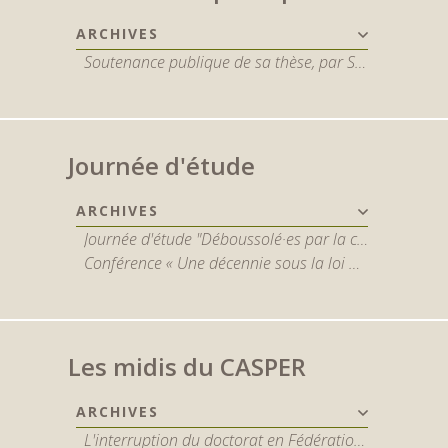
ARCHIVES
Soutenance publique de sa thèse, par Sophie De Spiegeleir
Journée d'étude
ARCHIVES
Journée d'étude "Déboussolé·es par la crise en santé mentale ? Naviguer entre les enjeux cliniques, organisationnels, sociaux, éthiques et juridiques" 22 mai 2025
Conférence « Une décennie sous la loi du 5 mai 2014 : quel avenir pour les personnes internées ? »
Les midis du CASPER
ARCHIVES
L'interruption du doctorat en Fédération Wallonie-Bruxelles : approche qualitative - par Baptiste Dethier