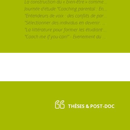
La construction du « bien-être » comme catégorie d’action publique en éducation : essai de problématisation sociologique à partir du cas de la Communauté française de Belgique" par Marie Verhoeven (UCLouvain)
Journée d'étude "Coaching parental : Enjeux et discussions autour d'un monde en expansion"
"Entendeurs de voix : des conflits de paradigmes aux devenirs métamorphosiques" par Magali Molinié (Université Paris 8 (FR) & Cornell University (USA))
"Sélectionner des individus en devenir. Les pratiques enseignantes et leurs contradictions dans un système éducatif massifié" par Séverine Chauvel
"La littérature pour former les étudiant·es en Sciences Humaines et Sociales" par Brigitte Louichon
"Coach me if you can!" - Evenement du fin du projet ERC CoachingRituals
THÈSES & POST-DOC