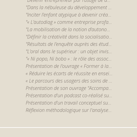
"Dans la nébuleuse du développement personnel : du "cocon" à l'espace des pratiques." par Victor Chareyron
"Inciter l’enfant atypique à devenir créatif. Pratiques artistiques et redéfinitions du normal." par Etienne Beylot
"« L’autodiag » comme entreprise profane de construction de la réalité sociale d’un trouble psychiatrique" par Alexandre Lenrumé
"La mobilisation de la notion d’autonomie dans l’intervention en santé mentale : étude en contexte de soutien à l’habitation au Québec" par Andréanne Courtemanche
"Définir la créativité dans la socialisation scolaire" par Alexandra Syskova (CASPER, UCLouvain Saint-Louis - Bruxelles)
"Résultats de l’enquête auprès des étudiants de l’Université Saint-Louis Bruxelles de la recherche-action "Lutter contre l’échec. Repenser la relation pédagogique ». " par Véronique Degraef (CASPER, UCLouvain Saint-Louis Bruxelles)
"L’oral dans le supérieur : un objet invisibilisé dans la recherche, mais omniprésent" par Caroline Scheepers (CASPER, UCLouvain Saint-Louis Bruxelles)
"« Ni popo, Ni bobo » : le rôle des associations culturelles en quartier populaire." par Alice Le Gall-Cécillon (LIER-FYT)
Présentation de l’ouvrage « Former à la lecture, former par la lecture dans le supérieur » (à paraître, 2024) par Caroline Scheepers (CASPER, UCLouvain Saint-Louis Bruxelles)
« Réduire les écarts de réussite en enseignement supérieur : le rôle clef des pratiques enseignantes observées. » par Justine Jacquemart (UCLouvain)
« Le parcours des usagers des soins de santé mentale en Belgique : un objet à (re)penser dans le contexte de la réforme ‘Psy 107’ » par Sophie Pesesse (CASPER)
Présentation de son ouvrage "Accompagner le mémoire en formation d'enseignants" par C. Scheepers
Présentation d'un podcast co-réalisé sur la loyauté, le militantisme et l'existence en conditions extrêmes, par J.-M. Chaumont
Présentation d'un travail conceptuel sur l'accompagnement entre pairs dans l'enseignement supérieur, par K. Dejean et S. Giraldo
Réflexion méthodologique sur l'analyse d'entretiens avec des jeunes en réinsertion confrontés à du coaching, par A. Bregeon-Poirault