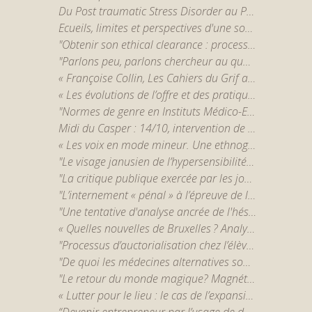
Du Post traumatic Stress Disorder au Post traumatic Growth Order? - Mayssa Rekhis
Ecueils, limites et perspectives d'une sociologie de la pratique psychanalytique - par Charlène Charles
"Obtenir son ethical clearance : processus et enjeux de l'éthique de la recherche européenne." - par Nicolas Marquis
"Parlons peu, parlons chercheur au quotidien... sur son terrain " - par Louis Bertrand, Fadoua Messaoudi et Cédric Tant
« Françoise Collin, Les Cahiers du Grif and insurrectional feminism: the virtues and challenges of a praxis-based philosophy » - par Teresa Hoogeveen
« Les évolutions de l’offre et des pratiques de thérapies psychologiques dans la psychiatrie publique. » - par Elsa Forner-Ordioni
"Normes de genre en Instituts Médico-Educatifs : différenciation sexuée et normalisation. " par Adrien Primerano
Midi du Casper : 14/10, intervention de Marylou Hamm
« Les voix en mode mineur. Une ethnographie d’un groupe d’entendeurs de voix en ligne. » par Roxane Gabet
"Le visage janusien de l’hypersensibilité. Sociogenèse d’un bien symbolique, entre catégorie profane et concept scientifique." par Alex Maignan
"La critique publique exercée par les journalistes et les politiques au sein de leur relation. Dimensions métadiscursives et démocratie lors de l’« affaire » François de Rugy contre Mediapart." par Cédric Tant
"L’internement « pénal » à l’épreuve de la désinstitutionalisation" par Sophie De Spiegeleir
"Une tentative d'analyse ancrée de l'hésitation vaccinale des jeunes dans deux quartiers populaires bruxellois" par Renaud Maes
« Quelles nouvelles de Bruxelles ? Analyse des pratiques participatives dans un écosystème médiatique local. » par Victor Wiard
"Processus d’auctorialisation chez l’élève, l’étudiant et le (futur) enseignant." par Caroline Scheepers
"De quoi les médecines alternatives sont-elles le nom ? Éléments pour une sociologie des alternatives de santé." par Adrien Kurek
"Le retour du monde magique? Magnétisme, chamanisme et conflits de modernités." par Fanny Charrasse
« Lutter pour le lieu : le cas de l’expansion de l’aéroport de Liège » par Lucile Denis
“Devenir entrepreneur par l’usage de développement personnel : une sociologie politique du travail de transformation de soi” par Heiko Royet-Galante