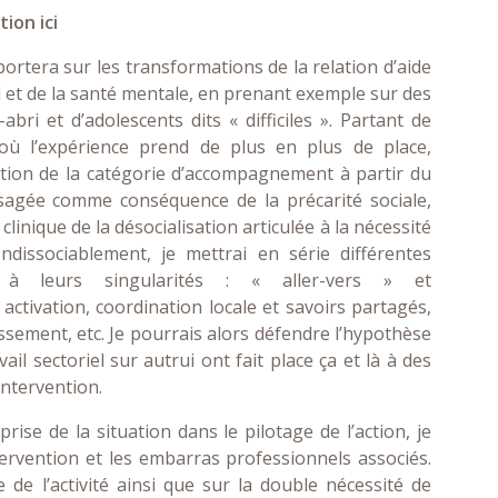
tion ici
rtera sur les transformations de la relation d’aide
al et de la santé mentale, en prenant exemple sur des
ri et d’adolescents dits « difficiles ». Partant de
 où l’expérience prend de plus en plus de place,
ation de la catégorie d’accompagnement à partir du
sagée comme conséquence de la précarité sociale,
clinique de la désocialisation articulée à la nécessité
dissociablement, je mettrai en série différentes
t à leurs singularités : « aller-vers » et
ctivation, coordination locale et savoirs partagés,
issement, etc. Je pourrais alors défendre l’hypothèse
ail sectoriel sur autrui ont fait place ça et là à des
’intervention.
se de la situation dans le pilotage de l’action, je
ntervention et les embarras professionnels associés.
e de l’activité ainsi que sur la double nécessité de