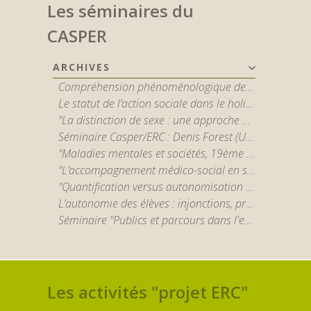
Les séminaires du
CASPER
ARCHIVES
Compréhension phénoménologique de la schizophrénie : apports et limites des outils qualitatifs - par Jérôme Englebert
Le statut de l’action sociale dans le holisme – Critique des sociologies potestatives et interactionnistes - par Stéphane Vibert
"La distinction de sexe : une approche maussienne en études de genre et quelques débats au sein du holisme méthodologique" par Irène Théry
Séminaire Casper/ERC : Denis Forest (Université Paris-1) “Santé mentale, bien-être, et promesses de la recherche en neurosciences”
"Maladies mentales et sociétés, 19ème - 21ème siècles" par Nicolas Henckes (CNRS) et Benoît Majerus (U. du Luxembourg)
"L’accompagnement médico-social en santé mentale : politiques, organisations, pratiques et expériences sociales du handicap psychique" par Marcos Azevedo (EHESS)
"Quantification versus autonomisation ? Retour sur les épreuves organisationnelles d'un opérateur social dédié au relogement en Île-de-France" par Baptiste Legros (LIER-FYT, EHESS)
L’autonomie des élèves : injonctions, pratiques, inégalités - P. Rayou (sociologue, professeur émérite en sciences de l’éducation de l’Université Paris 8)
Séminaire "Publics et parcours dans l'enseignement supérieur"
Les activités "projet ERC"